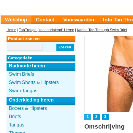
Webshop
Contact
Voorwaarden
Info Tan Th
Home
|
TanTrough (zondoorlatend) Heren
|
Kariba Tan Through Swim Brief
Product zoeken
Zoeken
Categorieën
Badmode heren
Swim Briefs
Swim Shorts & Hipsters
Swim Tangas
Onderkleding heren
Boxers & Hipsters
Briefs
1
2
3
Tangas
Omschrijving