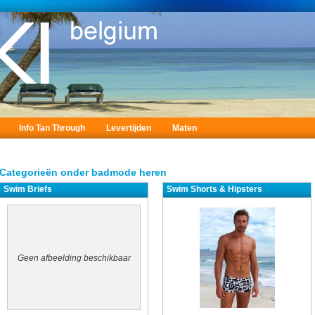
Info Tan Through
Levertijden
Maten
Categorieën onder badmode heren
Swim Briefs
Swim Shorts & Hipsters
Geen afbeelding beschikbaar