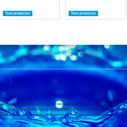
Toon producten
Toon producten
© 2026 www.kiniki.be - Powered by Shoppagina.nl
eersanalyse, het aanbieden van sociale media-functies en het personaliseren van
e- en analysepartners toegang tot informatie over hoe u onze site gebruikt. Zij ku
elijk hebben verzameld door uw gebruik van hun diensten of die u hen hebt verstr