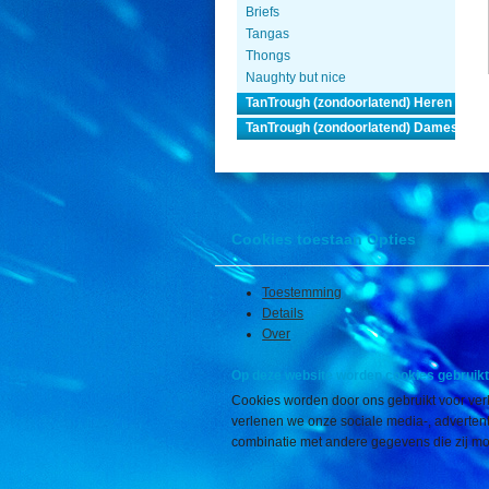
Briefs
Tangas
Thongs
Naughty but nice
TanTrough (zondoorlatend) Heren
TanTrough (zondoorlatend) Dames
Cookies toestaan Opties
Toestemming
Details
Over
Op deze website worden cookies gebruikt
Cookies worden door ons gebruikt voor verk
verlenen we onze sociale media-, advertenti
combinatie met andere gegevens die zij mog