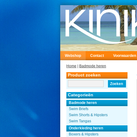
Webshop
Contact
Voorwaarden
Home
|
Badmode heren
Product zoeken
Zoeken
Categorieën
Badmode heren
Swim Briefs
Swim Shorts & Hipsters
Swim Tangas
Onderkleding heren
Boxers & Hipsters