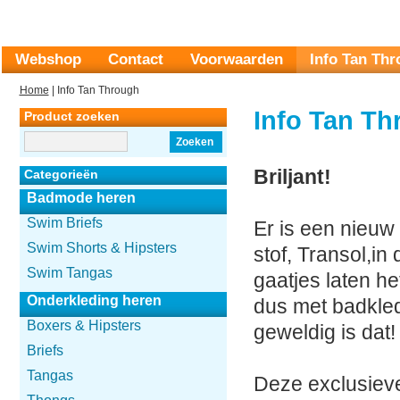
Webshop
Contact
Voorwaarden
Info Tan Th
Home
| Info Tan Through
Info Tan Th
Product zoeken
Zoeken
Briljant!
Categorieën
Badmode heren
Swim Briefs
Er is een nieuw
Swim Shorts & Hipsters
stof, Transol,in
Swim Tangas
gaatjes laten he
Onderkleding heren
dus met badkled
Boxers & Hipsters
geweldig is dat!
Briefs
Tangas
Deze exclusieve