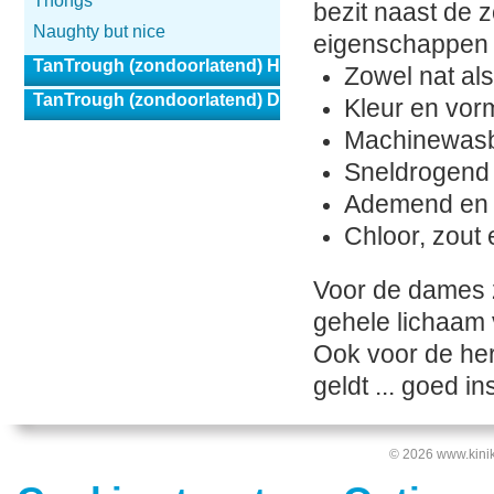
Thongs
bezit naast de 
Naughty but nice
eigenschappen 
TanTrough (zondoorlatend) Heren
Zowel nat als
TanTrough (zondoorlatend) Dames
Kleur en vor
Machinewasb
Sneldrogend
Ademend en 
Chloor, zout
Voor de dames z
gehele lichaam 
Ook voor de her
geldt ... goed i
© 2026 www.kinik