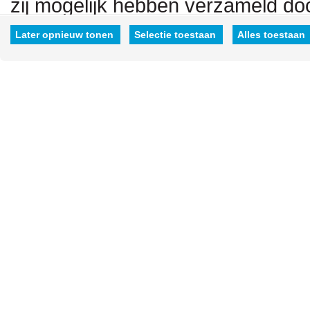
zij mogelijk hebben verzameld doo
hen hebt verstrekt.
Later opnieuw tonen
Selectie toestaan
Alles toestaan