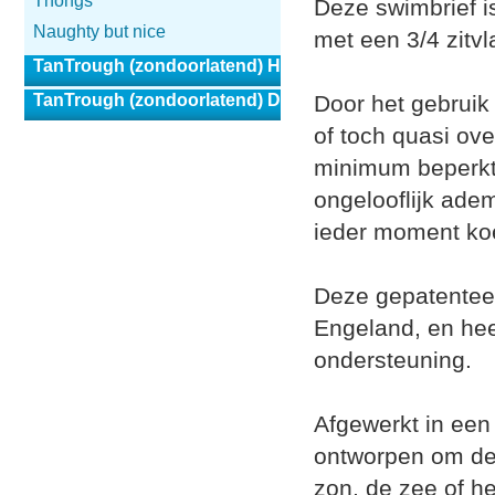
Thongs
Deze swimbrief i
Naughty but nice
met een 3/4 zitvl
TanTrough (zondoorlatend) Heren
TanTrough (zondoorlatend) Dames
Door het gebruik
of toch quasi ove
minimum beperkt 
ongelooflijk ade
ieder moment koe
Deze gepatenteer
Engeland, en hee
ondersteuning.
Afgewerkt in een 
ontworpen om de 
zon, de zee of h