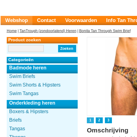
Webshop
Contact
Voorwaarden
Info Tan Th
Home
|
TanTrough (zondoorlatend) Heren
|
Bonita Tan Through Swim Brief
Product zoeken
Zoeken
Categorieën
Badmode heren
Swim Briefs
Swim Shorts & Hipsters
Swim Tangas
Onderkleding heren
Boxers & Hipsters
Briefs
1
2
3
Tangas
Omschrijving