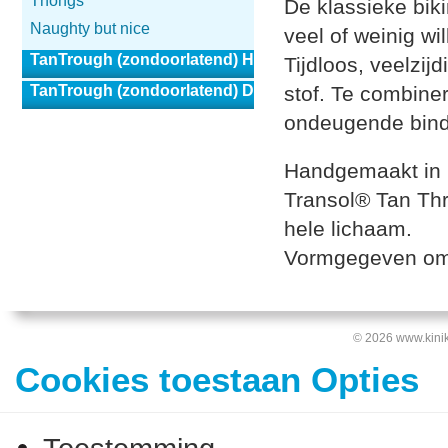
Thongs
De klassieke bik
Naughty but nice
veel of weinig wi
TanTrough (zondoorlatend) Heren
Tijdloos, veelzi
TanTrough (zondoorlatend) Dames
stof. Te combiner
ondeugende bindl
Handgemaakt in h
Transol® Tan Thro
hele lichaam.
Vormgegeven om v
© 2026 www.kinik
Cookies toestaan Opties
Toestemming