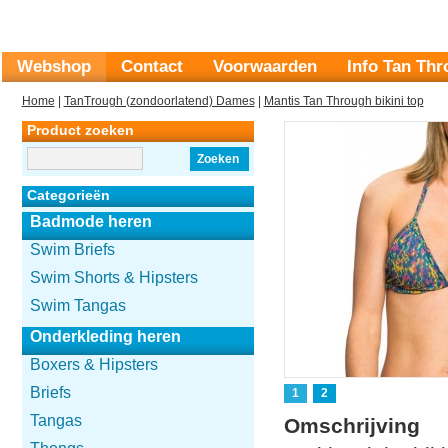
Webshop
Contact
Voorwaarden
Info Tan Th
Home
|
TanTrough (zondoorlatend) Dames
|
Mantis Tan Through bikini top
Product zoeken
Zoeken
Categorieën
Badmode heren
Swim Briefs
Swim Shorts & Hipsters
Swim Tangas
Onderkleding heren
Boxers & Hipsters
Briefs
1
2
Tangas
Omschrijving