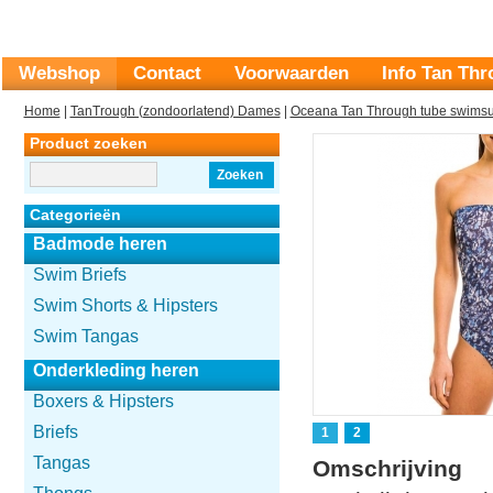
Webshop
Contact
Voorwaarden
Info Tan Th
Home
|
TanTrough (zondoorlatend) Dames
|
Oceana Tan Through tube swimsu
Product zoeken
Zoeken
Categorieën
Badmode heren
Swim Briefs
Swim Shorts & Hipsters
Swim Tangas
Onderkleding heren
Boxers & Hipsters
Briefs
1
2
Tangas
Omschrijving