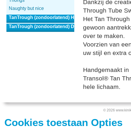
Thongs
Dankzij de creati
Naughty but nice
Through Tube Swi
TanTrough (zondoorlatend) Heren
Het Tan Through 
TanTrough (zondoorlatend) Dames
gewoon aantrekke
over te maken.
Voorzien van ee
uw stijl en extra
Handgemaakt in h
Transol® Tan Thro
hele lichaam.
© 2026 www.kinik
Cookies toestaan Opties