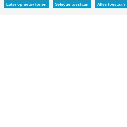
hen hebt verstrekt.
Later opnieuw tonen
Selectie toestaan
Alles toestaan