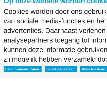
Op deze website worden cookie
Cookies worden door ons gebruik
van sociale media-functies en het
advertenties. Daarnaast verlenen
analysepartners toegang tot inform
kunnen deze informatie gebruiken
zij mogelijk hebben verzameld doo
hen hebt verstrekt.
Later opnieuw tonen
Selectie toestaan
Alles toestaan