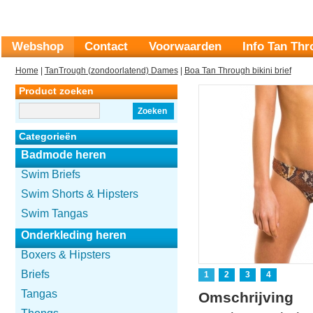
Webshop
Contact
Voorwaarden
Info Tan Th
Home
|
TanTrough (zondoorlatend) Dames
|
Boa Tan Through bikini brief
Product zoeken
Zoeken
Categorieën
Badmode heren
Swim Briefs
Swim Shorts & Hipsters
Swim Tangas
Onderkleding heren
Boxers & Hipsters
Briefs
1
2
3
4
Tangas
Omschrijving