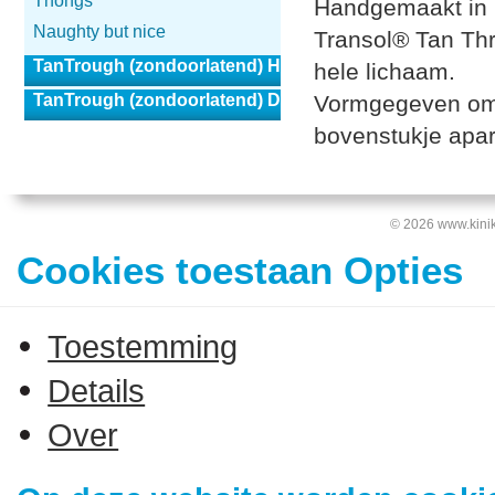
Thongs
Handgemaakt in h
Naughty but nice
Transol® Tan Thro
TanTrough (zondoorlatend) Heren
hele lichaam.
TanTrough (zondoorlatend) Dames
Vormgegeven om v
bovenstukje apart 
© 2026 www.kinik
Cookies toestaan Opties
Toestemming
Details
Over