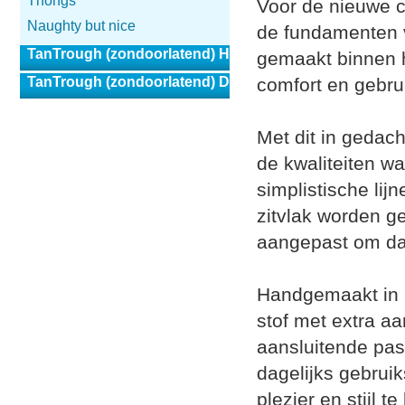
Thongs
Voor de nieuwe c
Naughty but nice
de fundamenten va
TanTrough (zondoorlatend) Heren
gemaakt binnen 
TanTrough (zondoorlatend) Dames
comfort en gebru
Met dit in gedach
de kwaliteiten wa
simplistische lij
zitvlak worden g
aangepast om dag
Handgemaakt in he
stof met extra aa
aansluitende pas
dagelijks gebrui
plezier en stijl 