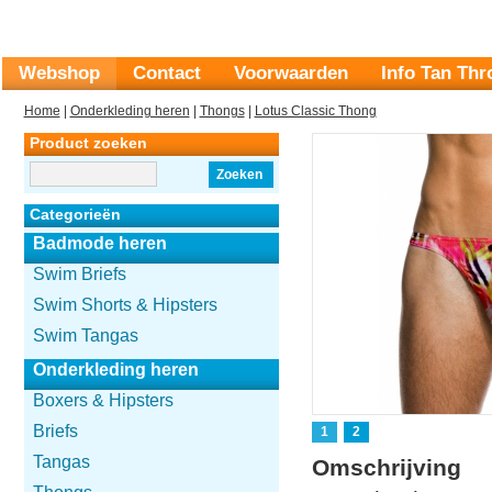
Webshop
Contact
Voorwaarden
Info Tan Th
Home
|
Onderkleding heren
|
Thongs
|
Lotus Classic Thong
Product zoeken
Zoeken
Categorieën
Badmode heren
Swim Briefs
Swim Shorts & Hipsters
Swim Tangas
Onderkleding heren
Boxers & Hipsters
Briefs
1
2
Tangas
Omschrijving