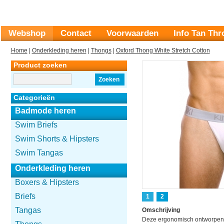
Webshop
Contact
Voorwaarden
Info Tan Th
Home
|
Onderkleding heren
|
Thongs
|
Oxford Thong White Stretch Cotton
Product zoeken
Zoeken
Categorieën
Badmode heren
Swim Briefs
Swim Shorts & Hipsters
Swim Tangas
Onderkleding heren
Boxers & Hipsters
Briefs
1
2
Tangas
Omschrijving
Deze ergonomisch ontworpen s