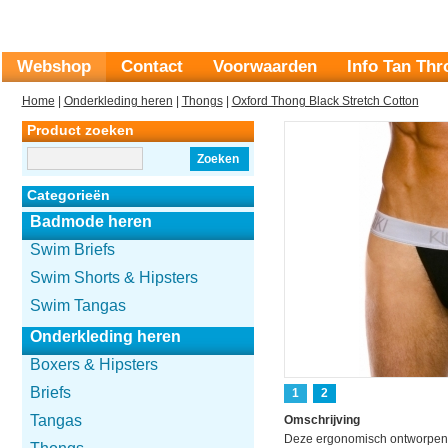
Webshop
Contact
Voorwaarden
Info Tan Th
Home
|
Onderkleding heren
|
Thongs
|
Oxford Thong Black Stretch Cotton
Product zoeken
Zoeken
Categorieën
Badmode heren
Swim Briefs
Swim Shorts & Hipsters
Swim Tangas
Onderkleding heren
Boxers & Hipsters
Briefs
1
2
Tangas
Omschrijving
Deze ergonomisch ontworpen s