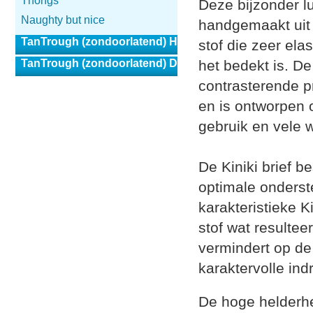
Thongs
Deze bijzonder l
Naughty but nice
handgemaakt uit 
TanTrough (zondoorlatend) Heren
stof die zeer ela
TanTrough (zondoorlatend) Dames
het bedekt is. De
contrasterende pr
en is ontworpen o
gebruik en vele 
De Kiniki brief b
optimale onderst
karakteristieke 
stof wat resultee
vermindert op de 
karaktervolle ind
De hoge helderhe