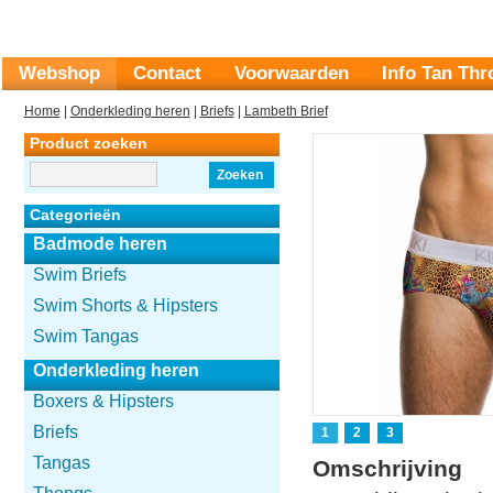
Webshop
Contact
Voorwaarden
Info Tan Th
Home
|
Onderkleding heren
|
Briefs
|
Lambeth Brief
Product zoeken
Zoeken
Categorieën
Badmode heren
Swim Briefs
Swim Shorts & Hipsters
Swim Tangas
Onderkleding heren
Boxers & Hipsters
Briefs
1
2
3
Tangas
Omschrijving