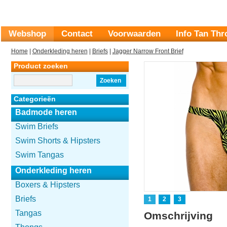
Webshop
Contact
Voorwaarden
Info Tan Th
Home
|
Onderkleding heren
|
Briefs
|
Jagger Narrow Front Brief
Product zoeken
Zoeken
Categorieën
Badmode heren
Swim Briefs
Swim Shorts & Hipsters
Swim Tangas
Onderkleding heren
Boxers & Hipsters
Briefs
1
2
3
Tangas
Omschrijving