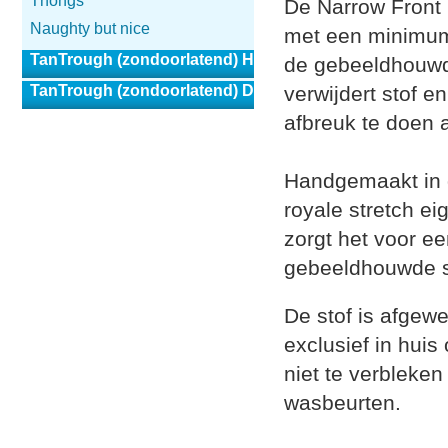
Thongs
De Narrow Front 
Naughty but nice
met een minimum 
TanTrough (zondoorlatend) Heren
de gebeeldhouwde
TanTrough (zondoorlatend) Dames
verwijdert stof e
afbreuk te doen a
Handgemaakt in d
royale stretch 
zorgt het voor e
gebeeldhouwde st
De stof is afgewe
exclusief in huis
niet te verbleken
wasbeurten.