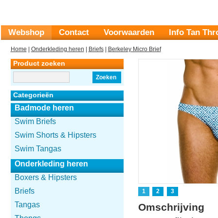
Webshop
Contact
Voorwaarden
Info Tan Th
Home
|
Onderkleding heren
|
Briefs
|
Berkeley Micro Brief
Product zoeken
Zoeken
Categorieën
Badmode heren
Swim Briefs
Swim Shorts & Hipsters
Swim Tangas
Onderkleding heren
Boxers & Hipsters
Briefs
1
2
3
Tangas
Omschrijving