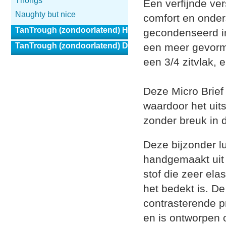
Thongs
Een verfijnde ver
Naughty but nice
comfort en onders
TanTrough (zondoorlatend) Heren
gecondenseerd in 
TanTrough (zondoorlatend) Dames
een meer gevormd
een 3/4 zitvlak, e
Deze Micro Brief 
waardoor het uit
zonder breuk in d
Deze bijzonder l
handgemaakt uit 
stof die zeer ela
het bedekt is. De
contrasterende pr
en is ontworpen o