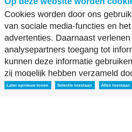
Op deze website worden cookie
Cookies worden door ons gebruik
van sociale media-functies en het
advertenties. Daarnaast verlenen
analysepartners toegang tot inform
kunnen deze informatie gebruiken
zij mogelijk hebben verzameld doo
hen hebt verstrekt.
Later opnieuw tonen
Selectie toestaan
Alles toestaan