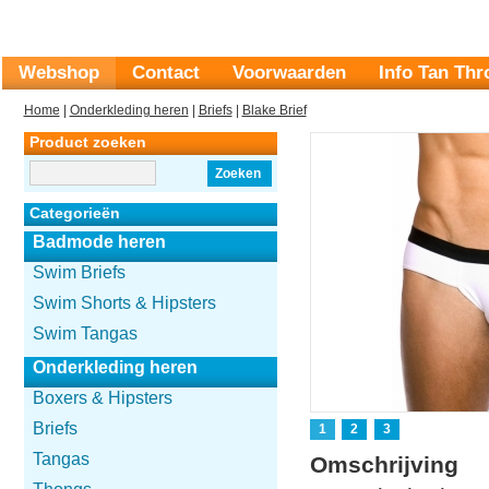
Webshop
Contact
Voorwaarden
Info Tan Th
Home
|
Onderkleding heren
|
Briefs
|
Blake Brief
Product zoeken
Zoeken
Categorieën
Badmode heren
Swim Briefs
Swim Shorts & Hipsters
Swim Tangas
Onderkleding heren
Boxers & Hipsters
Briefs
1
2
3
Tangas
Omschrijving