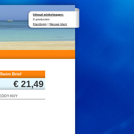
Inhoud winkelwagen:
0 producten
Klantlogin
|
Nieuwe klant
Swim Brief
€ 21,49
TEDDY-NVY