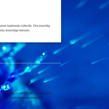
e heren badmode collectie. Ons prachtig
reeks levendige kleuren.
 informatie en advertenties. Daarnaast
nnen deze informatie gebruiken in
ekt.