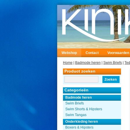
Webshop
Contact
Voorwaarden
Home
|
Badmode heren
|
Swim Briefs
|
Ted
Product zoeken
Zoeken
Categorieën
Badmode heren
Swim Briefs
Swim Shorts & Hipsters
Swim Tangas
Onderkleding heren
Boxers & Hipsters