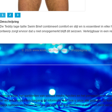
1
2
3
Omschrijving
De Teddy lage taille Swim Brief combineert comfort en stijl en is essentieel in elk
ontwerp zorgt ervoor dat u niet onopgemerkt blijft dit seizoen. Verkrijgbaar in een 
© 2026 www.kiniki.be - Powered by Shoppagina.nl
eersanalyse, het aanbieden van sociale media-functies en het personaliseren van
e- en analysepartners toegang tot informatie over hoe u onze site gebruikt. Zij ku
elijk hebben verzameld door uw gebruik van hun diensten of die u hen hebt verstr