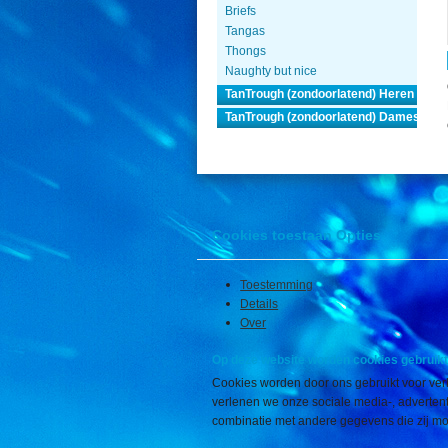
Briefs
Tangas
Thongs
Naughty but nice
TanTrough (zondoorlatend) Heren
TanTrough (zondoorlatend) Dames
Cookies toestaan Opties
Toestemming
Details
Over
Op deze website worden cookies gebruikt
Cookies worden door ons gebruikt voor verk
verlenen we onze sociale media-, advertenti
combinatie met andere gegevens die zij mog